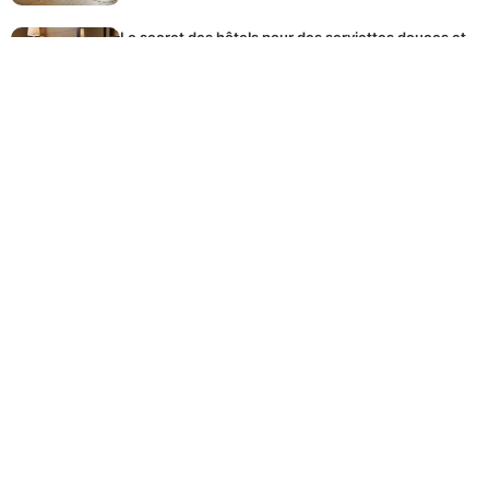
Le secret des hôtels pour des serviettes douces et
moelleuses après lavage
Si votre maison sent l’humidité, faites cela avant
l’arrivée des invités
Le seul type de bulbe à planter maintenant pour des
fleurs au printemps
Ce produit de votre cuisine élimine le calcaire de
votre douche instantanément
© 2026 ELNES-TAXI
CONTACT
MENTIONS-LEGALES
PLAN DU SITE